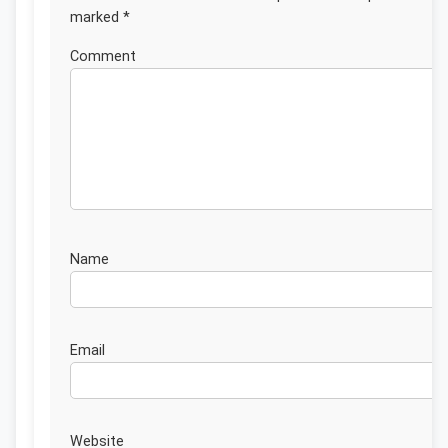
marked
*
Commen
Nam
Emai
Website