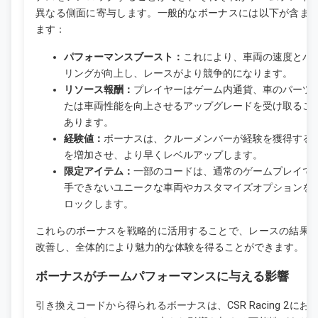
異なる側面に寄与します。一般的なボーナスには以下が含ま
ます：
パフォーマンスブースト：
これにより、車両の速度とハ
リングが向上し、レースがより競争的になります。
リソース報酬：
プレイヤーはゲーム内通貨、車のパーツ
たは車両性能を向上させるアップグレードを受け取るこ
あります。
経験値：
ボーナスは、クルーメンバーが経験を獲得する
を増加させ、より早くレベルアップします。
限定アイテム：
一部のコードは、通常のゲームプレイで
手できないユニークな車両やカスタマイズオプションを
ロックします。
これらのボーナスを戦略的に活用することで、レースの結果
改善し、全体的により魅力的な体験を得ることができます。
ボーナスがチームパフォーマンスに与える影響
引き換えコードから得られるボーナスは、CSR Racing 2にお