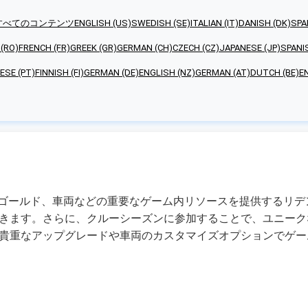
すべてのコンテンツ
ENGLISH (US)
SWEDISH (SE)
ITALIAN (IT)
DANISH (DK)
SPA
(RO)
FRENCH (FR)
GREEK (GR)
GERMAN (CH)
CZECH (CZ)
JAPANESE (JP)
SPANI
SE (PT)
FINNISH (FI)
GERMAN (DE)
ENGLISH (NZ)
GERMAN (AT)
DUTCH (BE)
E
、現金、ゴールド、車両などの重要なゲーム内リソースを提供する
きます。さらに、クルーシーズンに参加することで、ユニーク
貴重なアップグレードや車両のカスタマイズオプションでゲー