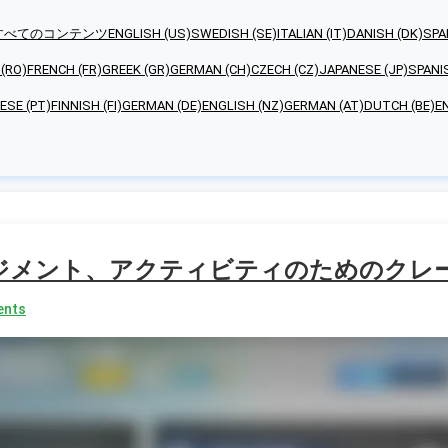
すべてのコンテンツ
ENGLISH (US)
SWEDISH (SE)
ITALIAN (IT)
DANISH (DK)
SPA
(RO)
FRENCH (FR)
GREEK (GR)
GERMAN (CH)
CZECH (CZ)
JAPANESE (JP)
SPANI
SE (PT)
FINNISH (FI)
GERMAN (DE)
ENGLISH (NZ)
GERMAN (AT)
DUTCH (BE)
E
、エンゲージメント、アクティビティのためのク
nts