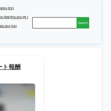
NISH (ES)
SH (MX)
POLISH (PL)
Search
NGLISH (CA)
レート報酬